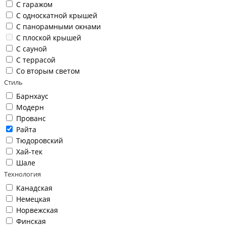
С гаражом
С односкатной крышей
С панорамными окнами
С плоской крышей
С сауной
С террасой
Со вторым светом
Стиль
Барнхаус
Модерн
Прованс
Райта
Тюдоровский
Хай-тек
Шале
Технология
Канадская
Немецкая
Норвежская
Финская