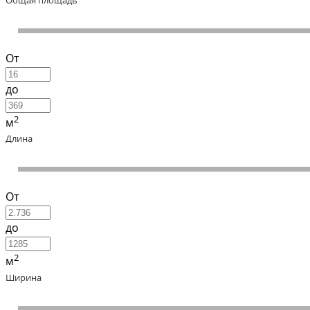
Общая площадь
От
до
2
м
Длина
От
до
2
м
Ширина