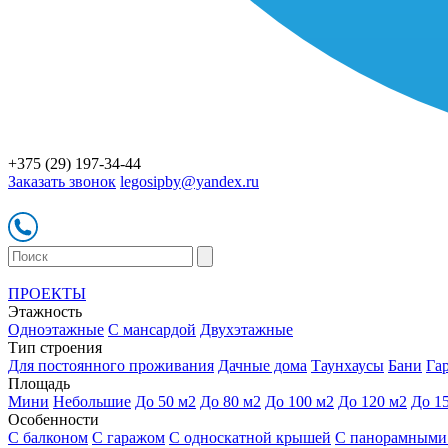
+375 (29) 197-34-44
Заказать звонок
legosipby@yandex.ru
ПРОЕКТЫ
Этажность
Одноэтажные
С мансардой
Двухэтажные
Тип строения
Для постоянного проживания
Дачные дома
Таунхаусы
Бани
Га
Площадь
Мини
Небольшие
До 50 м2
До 80 м2
До 100 м2
До 120 м2
До 1
Особенности
С балконом
С гаражом
С односкатной крышей
С панорамными