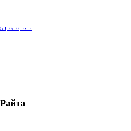
9х9
10х10
12х12
 Райта