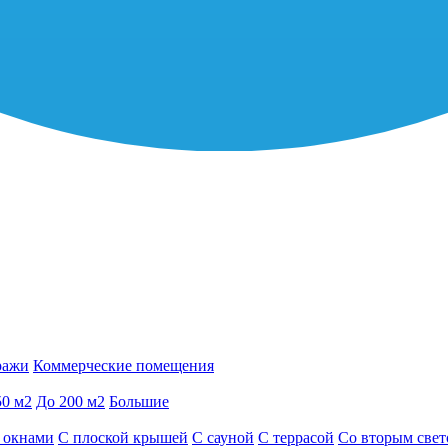
ражи
Коммерческие помещения
50 м2
До 200 м2
Большие
 окнами
С плоской крышей
С сауной
С террасой
Со вторым све