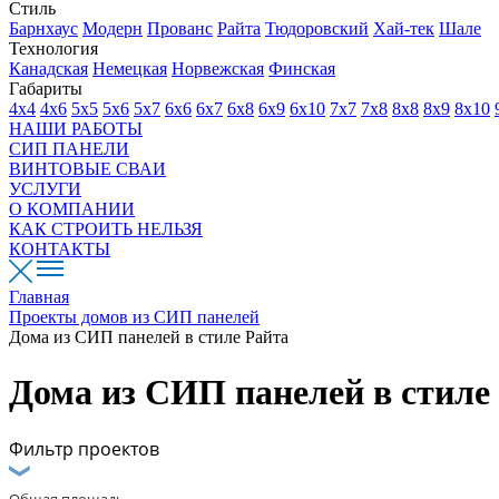
Стиль
Барнхаус
Модерн
Прованс
Райта
Тюдоровский
Хай-тек
Шале
Технология
Канадская
Немецкая
Норвежская
Финская
Габариты
4х4
4х6
5х5
5х6
5х7
6х6
6х7
6х8
6х9
6х10
7х7
7х8
8х8
8х9
8х10
НАШИ РАБОТЫ
СИП ПАНЕЛИ
ВИНТОВЫЕ СВАИ
УСЛУГИ
О КОМПАНИИ
КАК СТРОИТЬ НЕЛЬЗЯ
КОНТАКТЫ
Главная
Проекты домов из СИП панелей
Дома из СИП панелей в стиле Райта
Дома из СИП панелей в стиле
Фильтр проектов